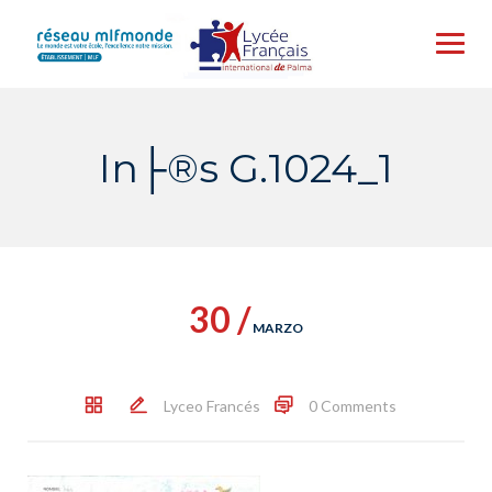
Skip
to
content
In├®s G.1024_1
30 /
MARZO
Lyceo Francés
0 Comments