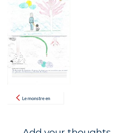
Post
navigation
Le monstre en
nous – El
monstruo que
llevamos
Add your thoughts