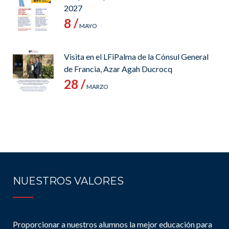
2027
8 /
MAYO
Visita en el LFiPalma de la Cónsul General
de Francia, Azar Agah Ducrocq
28 /
MARZO
NUESTROS VALORES
Proporcionar a nuestros alumnos la mejor educación para