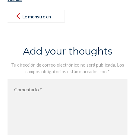
Post
navigation
Le monstre en
nous – El
monstruo que
llevamos
Add your thoughts
dentro
Tu dirección de correo electrónico no será publicada.
Los
campos obligatorios están marcados con
*