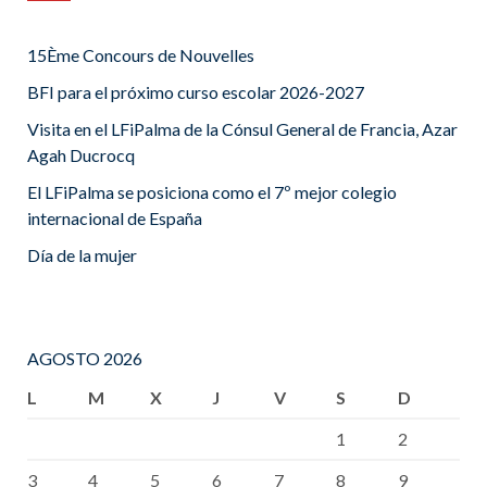
15Ème Concours de Nouvelles
BFI para el próximo curso escolar 2026-2027
Visita en el LFiPalma de la Cónsul General de Francia, Azar
Agah Ducrocq
El LFiPalma se posiciona como el 7º mejor colegio
internacional de España
Día de la mujer
AGOSTO 2026
L
M
X
J
V
S
D
1
2
3
4
5
6
7
8
9