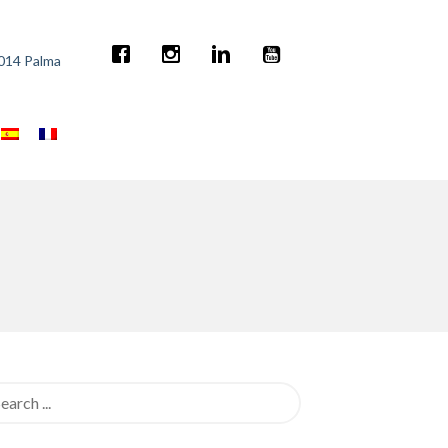
7014 Palma
rch