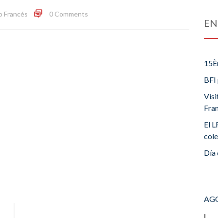
o Francés
0 Comments
EN
15È
BFI 
Visi
Fra
El L
cole
Día 
AGO
L