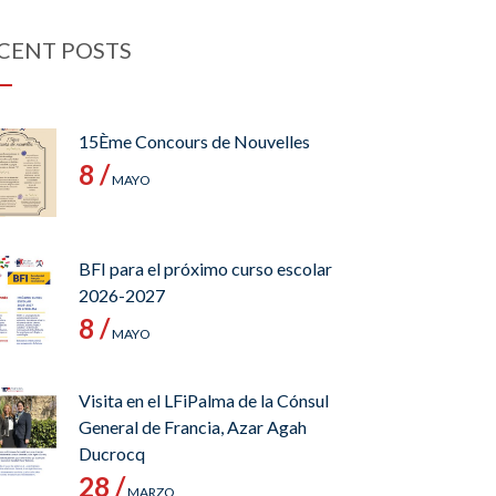
CENT POSTS
15Ème Concours de Nouvelles
8 /
MAYO
BFI para el próximo curso escolar
2026-2027
8 /
MAYO
Visita en el LFiPalma de la Cónsul
General de Francia, Azar Agah
Ducrocq
28 /
MARZO