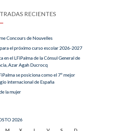
TRADAS RECIENTES
me Concours de Nouvelles
para el próximo curso escolar 2026-2027
ta en el LFiPalma de la Cónsul General de
ncia, Azar Agah Ducrocq
FiPalma se posiciona como el 7º mejor
gio internacional de España
de la mujer
STO 2026
M
X
J
V
S
D