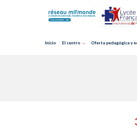
Skip
to
content
Inicio
El centro
Oferta pedagógica y e