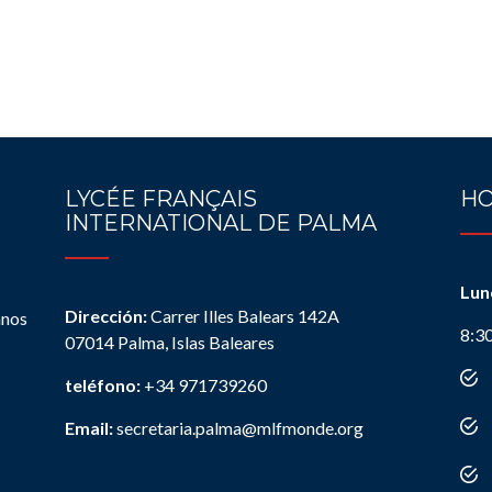
LYCÉE FRANÇAIS
HO
INTERNATIONAL DE PALMA
Lun
Dirección:
Carrer Illes Balears 142A
anos
8:3
07014 Palma, Islas Baleares
teléfono:
+34 971739260
Email:
secretaria.palma@mlfmonde.org