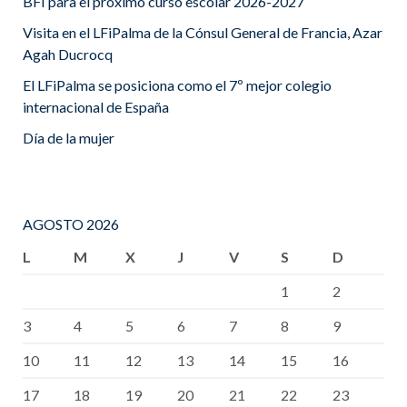
BFI para el próximo curso escolar 2026-2027
Visita en el LFiPalma de la Cónsul General de Francia, Azar
Agah Ducrocq
El LFiPalma se posiciona como el 7º mejor colegio
internacional de España
Día de la mujer
AGOSTO 2026
L
M
X
J
V
S
D
1
2
3
4
5
6
7
8
9
10
11
12
13
14
15
16
17
18
19
20
21
22
23