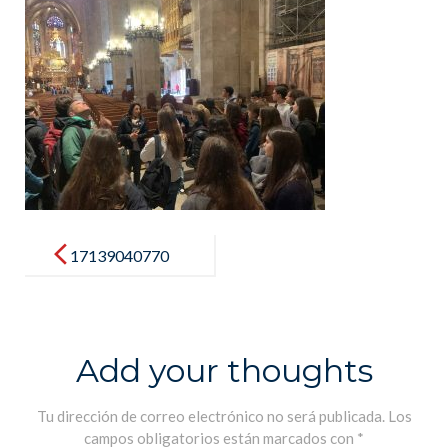
Post
navigation
17139040770
15
Add your thoughts
Tu dirección de correo electrónico no será publicada.
Los
campos obligatorios están marcados con
*