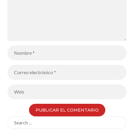
Search
for: