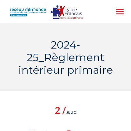
Skip
to
content
2024-
25_Règlement
intérieur primaire
2 /
JULIO