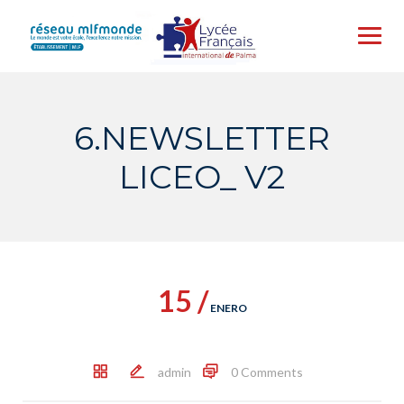
Skip
to
content
6.NEWSLETTER
LICEO_ V2
15 /
ENERO
admin
0 Comments