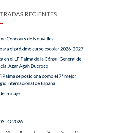
TRADAS RECIENTES
me Concours de Nouvelles
para el próximo curso escolar 2026-2027
ta en el LFiPalma de la Cónsul General de
ncia, Azar Agah Ducrocq
FiPalma se posiciona como el 7º mejor
gio internacional de España
de la mujer
STO 2026
M
X
J
V
S
D