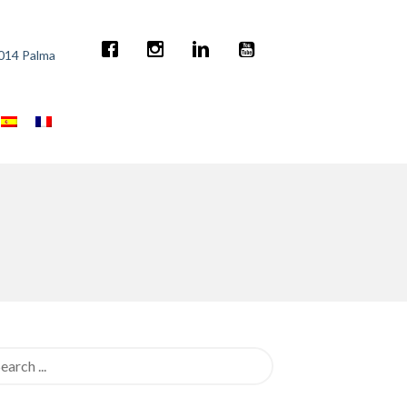
7014 Palma
rch