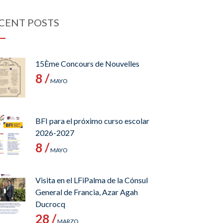
CENT POSTS
15Ème Concours de Nouvelles
8 /
MAYO
BFI para el próximo curso escolar
2026-2027
8 /
MAYO
Visita en el LFiPalma de la Cónsul
General de Francia, Azar Agah
Ducrocq
28 /
MARZO