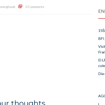
a.merghoub
0 Comments
EN
15È
BFI 
Visi
Fra
El L
cole
Día 
AGO
our thoughts
L