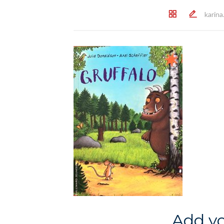
karin
Add y