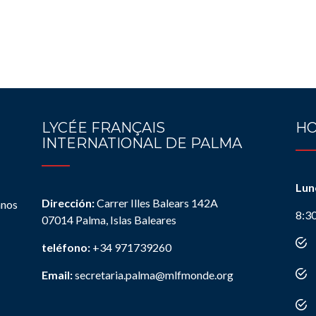
LYCÉE FRANÇAIS
HO
INTERNATIONAL DE PALMA
Lun
Dirección:
Carrer Illes Balears 142A
anos
8:3
07014 Palma, Islas Baleares
teléfono:
+34 971739260
Email:
secretaria.palma@mlfmonde.org