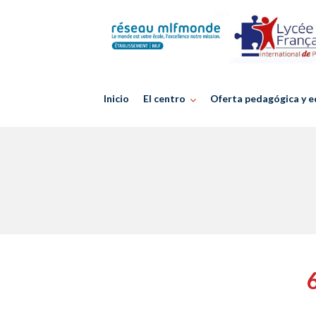
Skip
to
content
Inicio
El centro
Oferta pedagógica y e
6