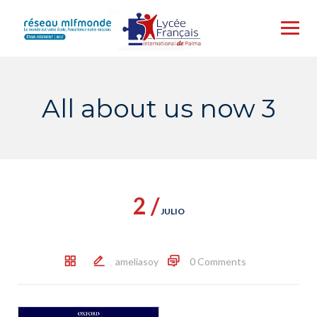
Skip
to
content
All about us now 3
2 /
JULIO
ameliasoy
0 Comments