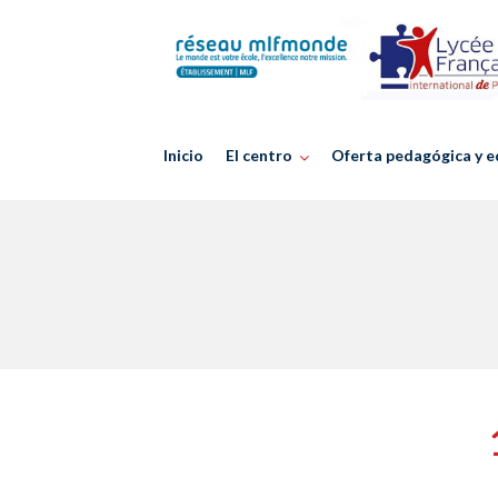
Skip
to
content
Inicio
El centro
Oferta pedagógica y e