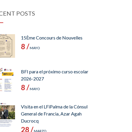
CENT POSTS
15Ème Concours de Nouvelles
8 /
MAYO
BFI para el próximo curso escolar
2026-2027
8 /
MAYO
Visita en el LFiPalma de la Cónsul
General de Francia, Azar Agah
Ducrocq
28 /
MARZO