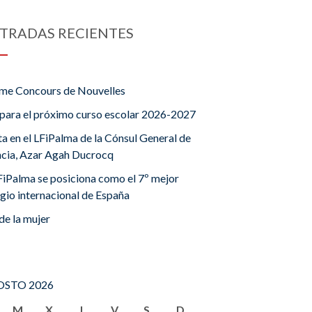
TRADAS RECIENTES
me Concours de Nouvelles
para el próximo curso escolar 2026-2027
ta en el LFiPalma de la Cónsul General de
ncia, Azar Agah Ducrocq
FiPalma se posiciona como el 7º mejor
gio internacional de España
de la mujer
STO 2026
M
X
J
V
S
D