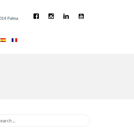
7014 Palma
rch