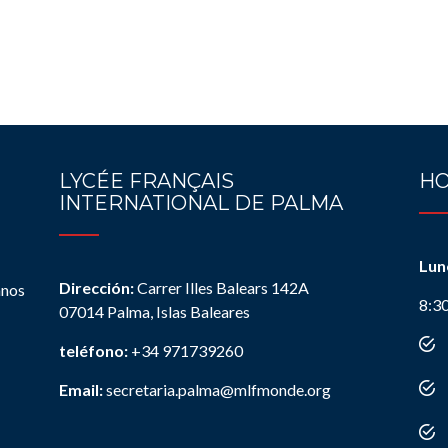
LYCÉE FRANÇAIS
HO
INTERNATIONAL DE PALMA
Lun
Dirección:
Carrer Illes Balears 142A
anos
8:3
07014 Palma, Islas Baleares
teléfono:
+34 971739260
Email:
secretaria.palma@mlfmonde.org