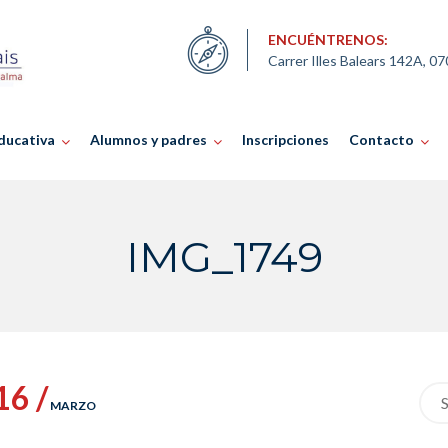
ENCUÉNTRENOS:
Carrer Illes Balears 142A, 0
ducativa
Alumnos y padres
Inscripciones
Contacto
IMG_1749
16 /
Sea
MARZO
for: