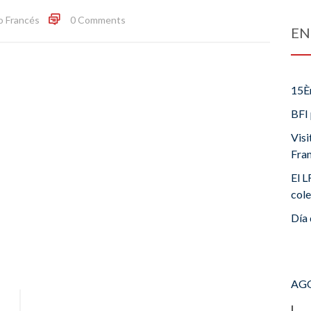
o Francés
0 Comments
EN
15È
BFI 
Visi
Fra
El L
cole
Día 
AGO
L