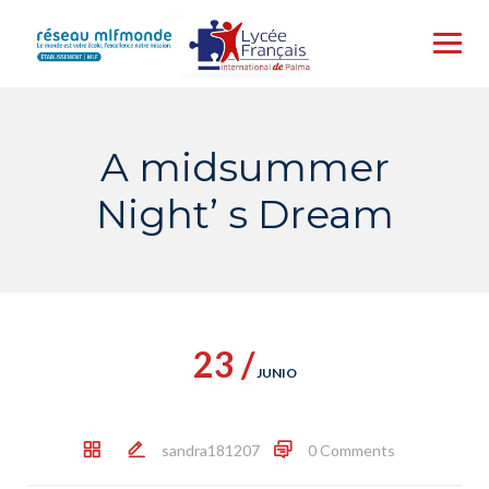
Skip
to
content
A midsummer
Night’ s Dream
23 /
JUNIO
sandra181207
0 Comments