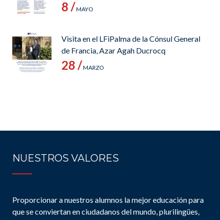
8 /
MAYO
Visita en el LFiPalma de la Cónsul General
de Francia, Azar Agah Ducrocq
28 /
MARZO
NUESTROS VALORES
Proporcionar a nuestros alumnos la mejor educación para
que se conviertan en ciudadanos del mundo, plurilingües,