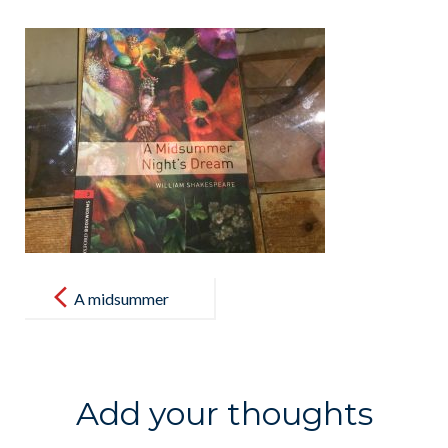
Post
navigation
A midsummer
Night’ s
Dream
Add your thoughts