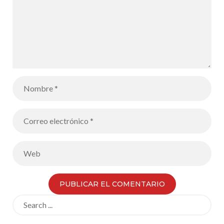
Search
for: