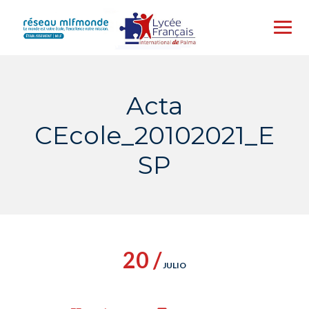
Skip
to
content
Acta
CEcole_20102021_E
SP
20 /
JULIO