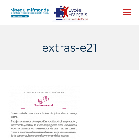
Skip
to
content
extras-e21