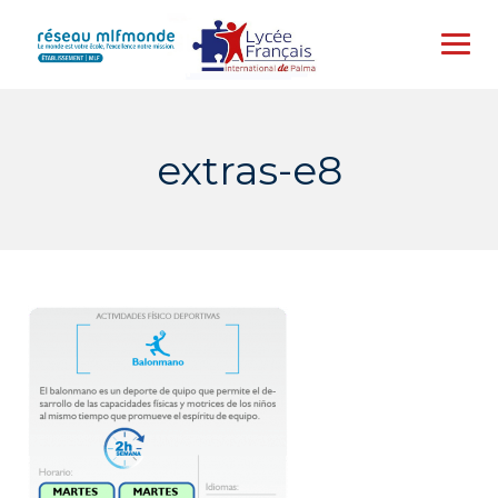
Skip
to
content
extras-e8