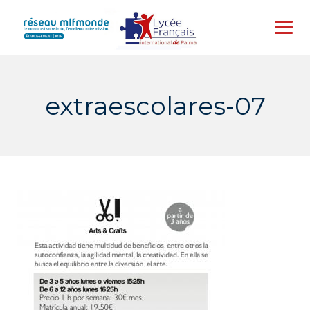
Skip
to
content
extraescolares-07