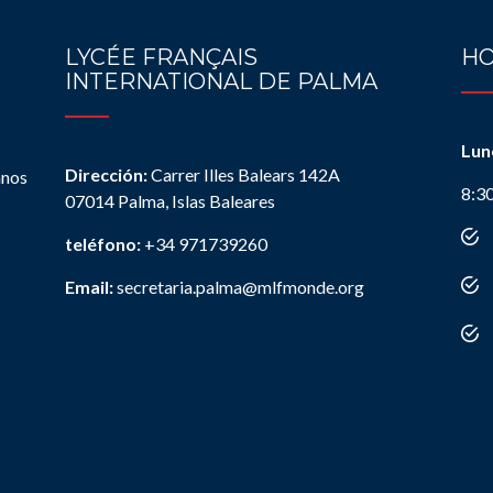
LYCÉE FRANÇAIS
HO
INTERNATIONAL DE PALMA
Lun
Dirección:
Carrer Illes Balears 142A
anos
8:3
07014 Palma, Islas Baleares
teléfono:
+34 971739260
Email:
secretaria.palma@mlfmonde.org