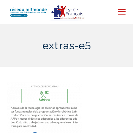
Skip
to
content
extras-e5