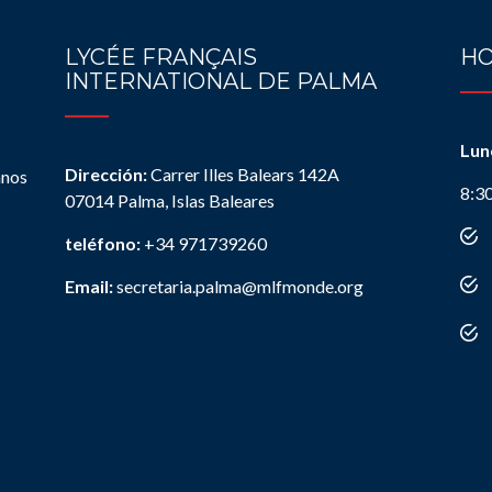
LYCÉE FRANÇAIS
HO
INTERNATIONAL DE PALMA
Lun
Dirección:
Carrer Illes Balears 142A
anos
8:3
07014 Palma, Islas Baleares
teléfono:
+34 971739260
Email:
secretaria.palma@mlfmonde.org