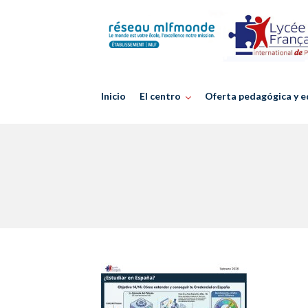
Skip
to
content
Inicio
El centro
Oferta pedagógica y e