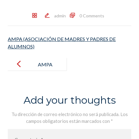
admin
0 Comments
AMPA (ASOCIACIÓN DE MADRES Y PADRES DE
ALUMNOS)
Post
navigation
AMPA
(ASOCIACIÓ
N DE
MADRES Y
Add your thoughts
PADRES DE
ALUMNOS)
Tu dirección de correo electrónico no será publicada.
Los
campos obligatorios están marcados con
*