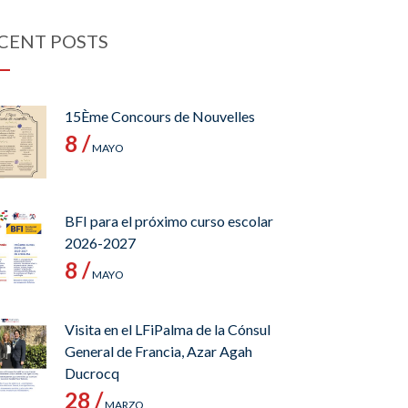
CENT POSTS
15Ème Concours de Nouvelles
8 /
MAYO
BFI para el próximo curso escolar
2026-2027
8 /
MAYO
Visita en el LFiPalma de la Cónsul
General de Francia, Azar Agah
Ducrocq
28 /
MARZO