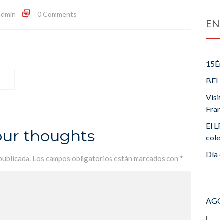
admin
0 Comments
EN
15È
BFI 
Visi
Fra
El L
our thoughts
cole
Día 
publicada.
Los campos obligatorios están marcados con
*
AGO
L