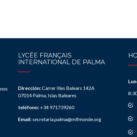
LYCÉE FRANÇAIS
HO
INTERNATIONAL DE PALMA
Lun
Dirección:
Carrer Illes Balears 142A
anos
8:3
07014 Palma, Islas Baleares
teléfono:
+34 971739260
Email:
secretaria.palma@mlfmonde.org