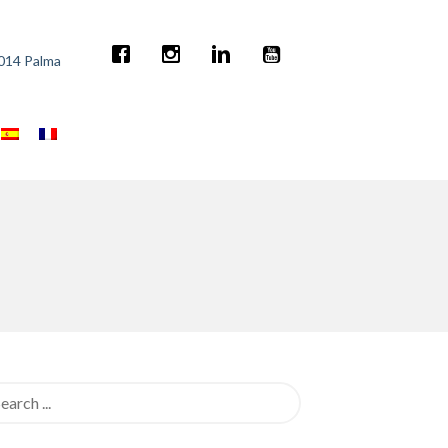
7014 Palma
rch