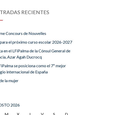
TRADAS RECIENTES
me Concours de Nouvelles
para el próximo curso escolar 2026-2027
ta en el LFiPalma de la Cónsul General de
ncia, Azar Agah Ducrocq
FiPalma se posiciona como el 7º mejor
gio internacional de España
de la mujer
STO 2026
M
X
J
V
S
D