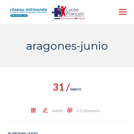
Skip
to
content
aragones-junio
31 /
MAYO
admin
0 Comments
aragones-junio