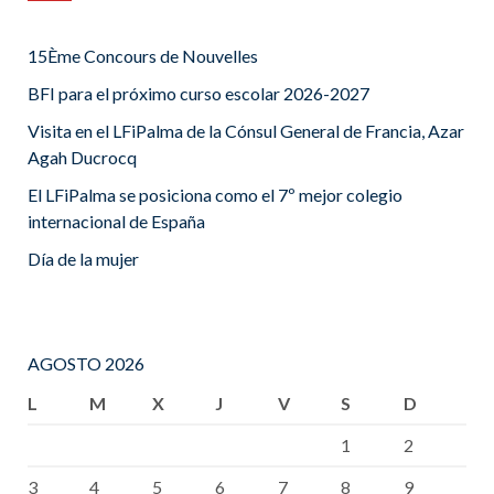
15Ème Concours de Nouvelles
BFI para el próximo curso escolar 2026-2027
Visita en el LFiPalma de la Cónsul General de Francia, Azar
Agah Ducrocq
El LFiPalma se posiciona como el 7º mejor colegio
internacional de España
Día de la mujer
AGOSTO 2026
L
M
X
J
V
S
D
1
2
3
4
5
6
7
8
9