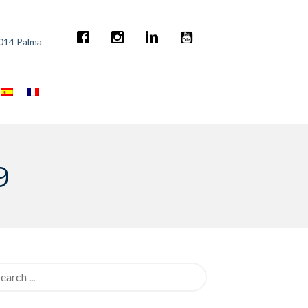
7014 Palma
9
rch