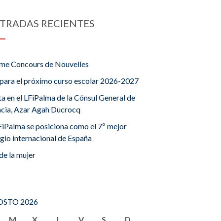
TRADAS RECIENTES
me Concours de Nouvelles
para el próximo curso escolar 2026-2027
ta en el LFiPalma de la Cónsul General de
ncia, Azar Agah Ducrocq
FiPalma se posiciona como el 7º mejor
gio internacional de España
de la mujer
STO 2026
M
X
J
V
S
D