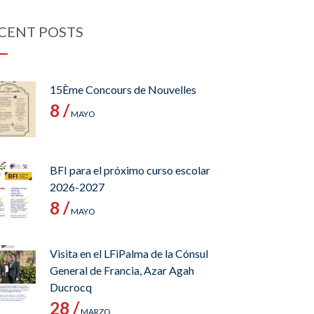
CENT POSTS
15Ème Concours de Nouvelles
8 /
MAYO
BFI para el próximo curso escolar
2026-2027
8 /
MAYO
Visita en el LFiPalma de la Cónsul
General de Francia, Azar Agah
Ducrocq
28 /
MARZO