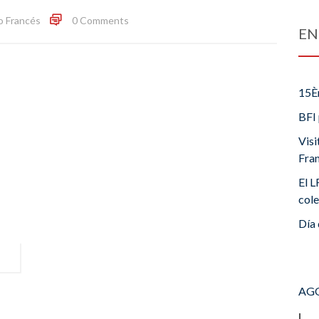
o Francés
0 Comments
EN
15È
BFI 
Visi
Fra
El L
cole
Día 
AGO
L