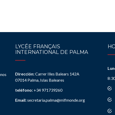
LYCÉE FRANÇAIS
HO
INTERNATIONAL DE PALMA
Lun
Dirección:
Carrer Illes Balears 142A
anos
8:3
07014 Palma, Islas Baleares
teléfono:
+34 971739260
Email:
secretaria.palma@mlfmonde.org