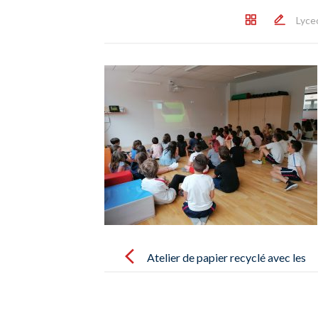
Lyce
Post
navigation
Atelier de papier recyclé avec les
élèves de CE1 et de CM1 – Taller
de papel reciclado con los alumnos