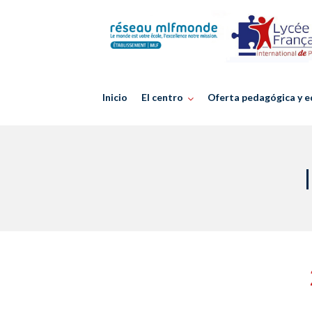
Skip
to
content
Inicio
El centro
Oferta pedagógica y e