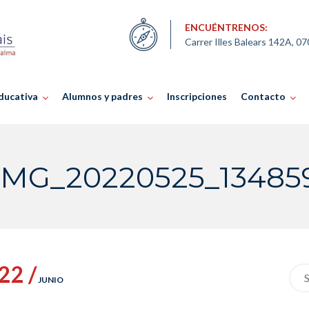
ENCUÉNTRENOS:
Carrer Illes Balears 142A, 0
ducativa
Alumnos y padres
Inscripciones
Contacto
IMG_20220525_13485
22 /
Sea
JUNIO
for: