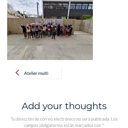
Post
navigation
Atelier multi
activités
pendant les
vacances de
Add your thoughts
Carnaval –
Taller multi
Tu dirección de correo electrónico no será publicada.
Los
campos obligatorios están marcados con
*
actividades