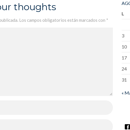
AGO
our thoughts
L
publicada.
Los campos obligatorios están marcados con
*
3
10
17
24
31
« M