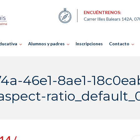
ENCUÉNTRENOS:
Carrer Illes Balears 142A, 0
ducativa
Alumnos y padres
Inscripciones
Contacto
4a-46e1-8ae1-18c0ea
aspect-ratio_default_
14 /
Sea