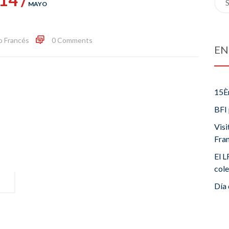
MAYO
for:
o Francés
0 Comments
EN
15È
BFI 
Visi
Fra
El L
cole
Día 