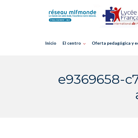
Skip
to
content
Inicio
El centro
Oferta pedagógica y e
e9369658-c7