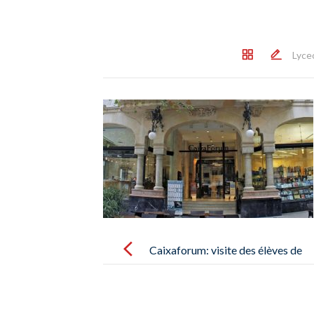
Lyce
Post
navigation
Caixaforum: visite des élèves de
3A afin d´y réaliser un atelier d´arts
sur le dynamisme/Caixaforum: