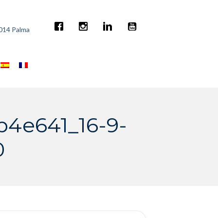
7014 Palma
b4e641_16-9-
0
rch