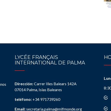
LYCÉE FRANÇAIS
HO
INTERNATIONAL DE PALMA
Lun
Dirección:
Carrer Illes Balears 142A
anos
8:3
07014 Palma, Islas Baleares
teléfono:
+34 971739260
Email:
secretaria.palma@mlfmonde.org