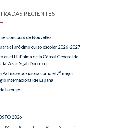
TRADAS RECIENTES
me Concours de Nouvelles
para el próximo curso escolar 2026-2027
ta en el LFiPalma de la Cónsul General de
ncia, Azar Agah Ducrocq
FiPalma se posiciona como el 7º mejor
gio internacional de España
de la mujer
STO 2026
M
X
J
V
S
D