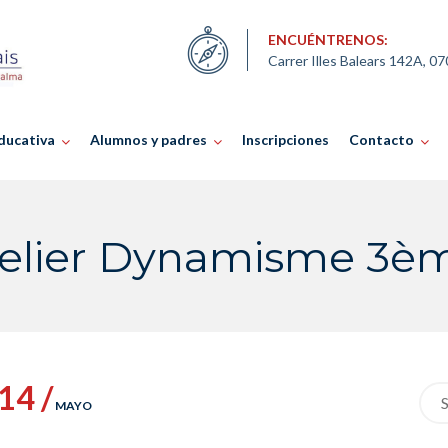
ENCUÉNTRENOS:
Carrer Illes Balears 142A, 0
ducativa
Alumnos y padres
Inscripciones
Contacto
telier Dynamisme 3èm
14 /
Sea
MAYO
for: