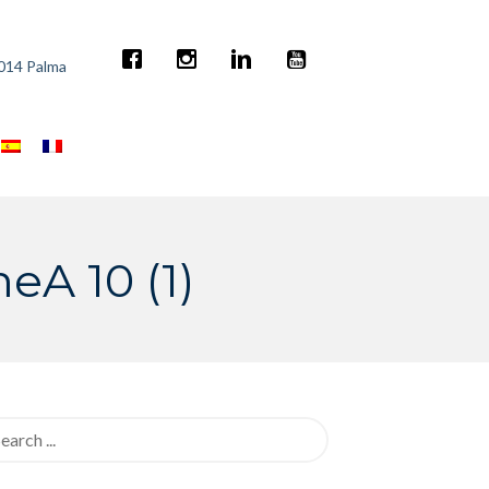
7014 Palma
eA 10 (1)
rch