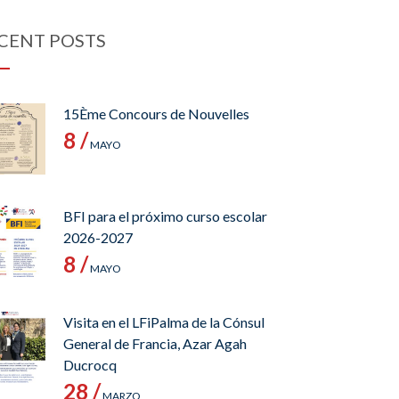
CENT POSTS
15Ème Concours de Nouvelles
8 /
MAYO
BFI para el próximo curso escolar
2026-2027
8 /
MAYO
Visita en el LFiPalma de la Cónsul
General de Francia, Azar Agah
Ducrocq
28 /
MARZO