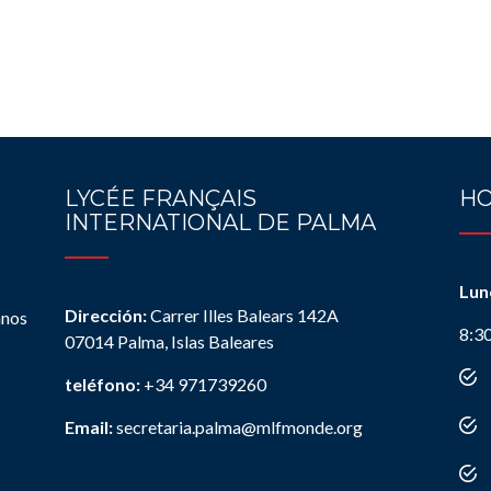
LYCÉE FRANÇAIS
HO
INTERNATIONAL DE PALMA
Lun
Dirección:
Carrer Illes Balears 142A
anos
8:3
07014 Palma, Islas Baleares
teléfono:
+34 971739260
Email:
secretaria.palma@mlfmonde.org