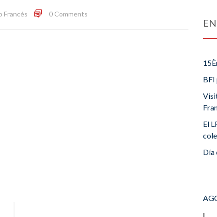
o Francés
0 Comments
EN
15È
BFI 
Visi
Fra
El L
cole
Día 
AGO
L