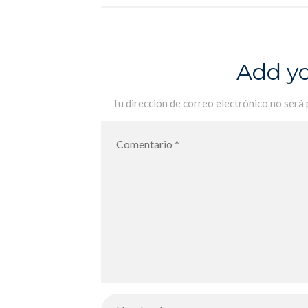
3A afin d´y réaliser un atelier d´arts
sur le dynamisme/Caixaforum:
visita de los alumnos de 3A para
Add y
realizar un taller de arte sobre el
dinamismo
Tu dirección de correo electrónico no será 