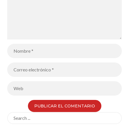
Search
for: