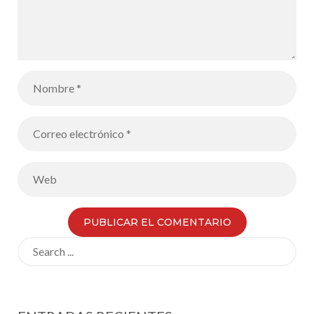
Search
for: