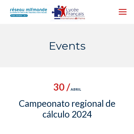
Skip
to
content
Events
30 /
ABRIL
Campeonato regional de
cálculo 2024