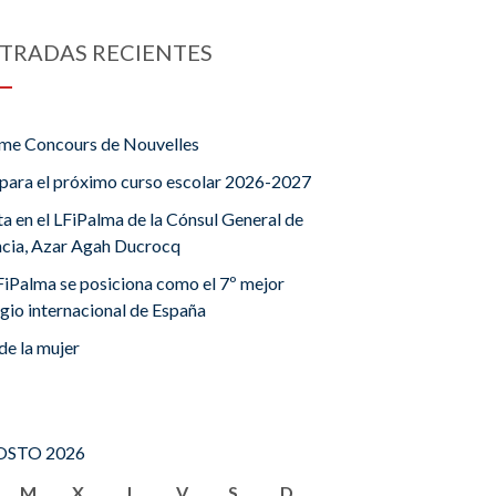
TRADAS RECIENTES
me Concours de Nouvelles
para el próximo curso escolar 2026-2027
ta en el LFiPalma de la Cónsul General de
ncia, Azar Agah Ducrocq
FiPalma se posiciona como el 7º mejor
gio internacional de España
de la mujer
STO 2026
M
X
J
V
S
D