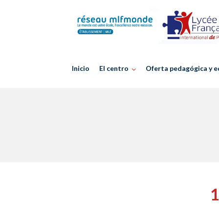
Skip
to
content
Inicio
El centro
Oferta pedagógica y e
1