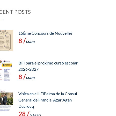
CENT POSTS
15Ème Concours de Nouvelles
8 /
MAYO
BFI para el próximo curso escolar
2026-2027
8 /
MAYO
Visita en el LFiPalma de la Cónsul
General de Francia, Azar Agah
Ducrocq
28 /
MARZO