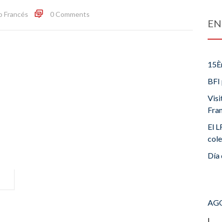
o Francés
0 Comments
EN
15È
BFI 
Visi
Fra
El L
cole
Día 
AGO
L