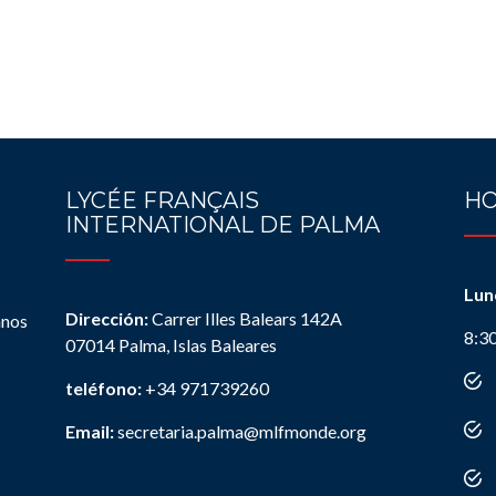
LYCÉE FRANÇAIS
HO
INTERNATIONAL DE PALMA
Lun
Dirección:
Carrer Illes Balears 142A
anos
8:3
07014 Palma, Islas Baleares
teléfono:
+34 971739260
Email:
secretaria.palma@mlfmonde.org