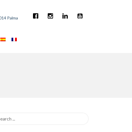
7014 Palma
rch