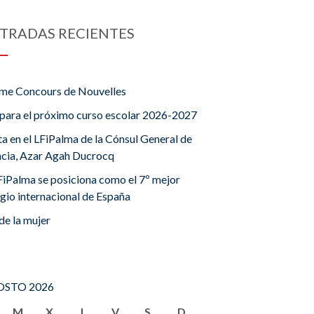
TRADAS RECIENTES
me Concours de Nouvelles
para el próximo curso escolar 2026-2027
ta en el LFiPalma de la Cónsul General de
ncia, Azar Agah Ducrocq
FiPalma se posiciona como el 7º mejor
gio internacional de España
de la mujer
STO 2026
M
X
J
V
S
D