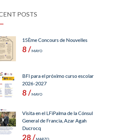
CENT POSTS
15Ème Concours de Nouvelles
8 /
MAYO
BFI para el próximo curso escolar
2026-2027
8 /
MAYO
Visita en el LFiPalma de la Cónsul
General de Francia, Azar Agah
Ducrocq
28 /
MARZO