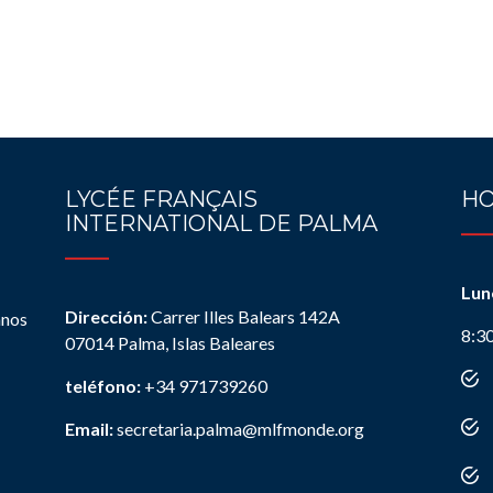
LYCÉE FRANÇAIS
HO
INTERNATIONAL DE PALMA
Lun
Dirección:
Carrer Illes Balears 142A
anos
8:3
07014 Palma, Islas Baleares
teléfono:
+34 971739260
Email:
secretaria.palma@mlfmonde.org