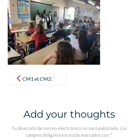
Post
navigation
CM1 et CM2:
projet contre
le
harcèlement
Add your thoughts
et le cyber-
harcèlement –
Tu dirección de correo electrónico no será publicada.
Los
campos obligatorios están marcados con
*
CM1 y CM2: