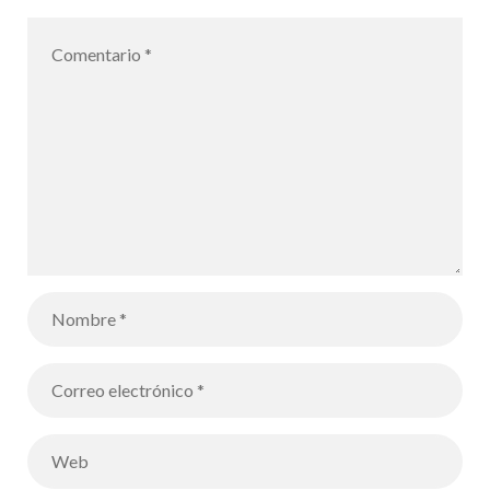
proyecto
contra el
acoso y el
ciberacoso