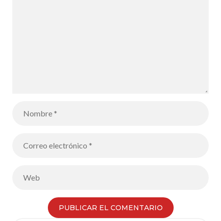
rs Project»:
participan 4
alumnos de
segundo de
bachillerato