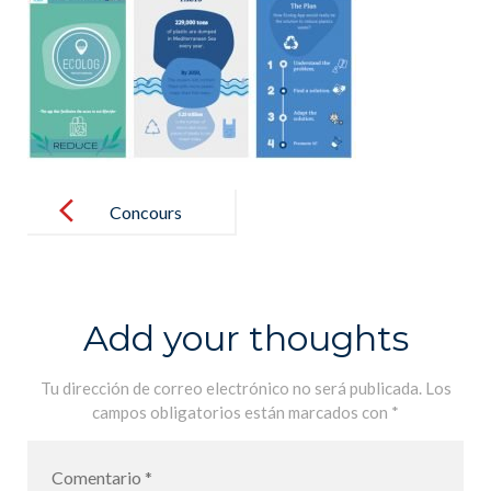
Post
navigation
Concours
« Changemak
ersProject » :
4 élèves de
Add your thoughts
seconde y
participent –
Tu dirección de correo electrónico no será publicada.
Los
campos obligatorios están marcados con
*
Concurso
«Changemake