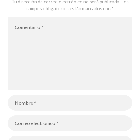
de la
Tu dirección de correo electrónico no será publicada.
Los
campos obligatorios están marcados con
*
commuauté
éducative –
Comunicación
del Director
General a
todos los
miembros de
la Comunidad
Educativa –
17 de marzo