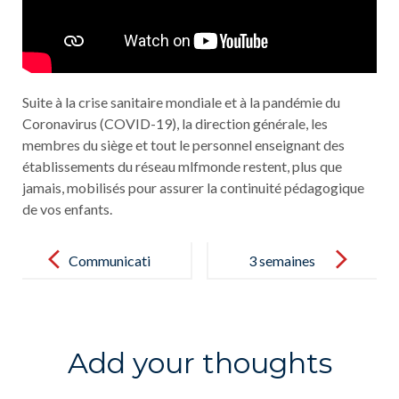
Suite à la crise sanitaire mondiale et à la pandémie du
Coronavirus (COVID-19), la direction générale, les
membres du siège et tout le personnel enseignant des
établissements du réseau mlfmonde restent, plus que
jamais, mobilisés pour assurer la continuité pédagogique
de vos enfants.
Post
navigation
Communicati
3 semaines
on du
1/2 de
directeur
quarantaine
général à tous
Add your thoughts
les membres