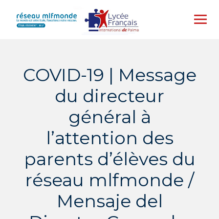
Skip
to
content
COVID-19 | Message
du directeur
général à
l’attention des
parents d’élèves du
réseau mlfmonde /
Mensaje del