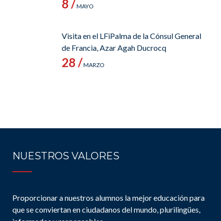
8 /
MAYO
Visita en el LFiPalma de la Cónsul General
de Francia, Azar Agah Ducrocq
28 /
MARZO
NUESTROS VALORES
Proporcionar a nuestros alumnos la mejor educación para
que se conviertan en ciudadanos del mundo, plurilingües,