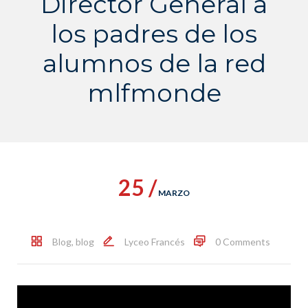
Director General a
los padres de los
alumnos de la red
mlfmonde
25 /
MARZO
Blog
,
blog
Lyceo Francés
0 Comments