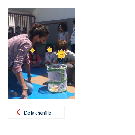
Post
navigation
De la chenille
au papillon,
nos élèves