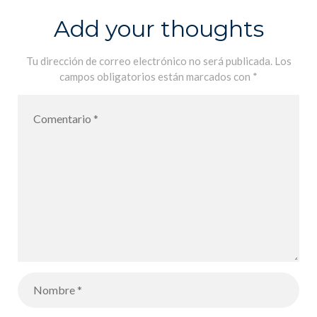
suivent la
Add your thoughts
transformatio
n – De oruga a
Tu dirección de correo electrónico no será publicada.
Los
campos obligatorios están marcados con
*
mariposa,
nuestros
alumnos
siguen la
transformació
n