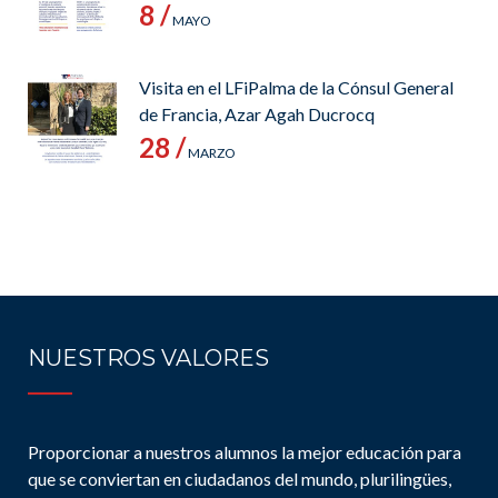
8 /
MAYO
Visita en el LFiPalma de la Cónsul General
de Francia, Azar Agah Ducrocq
28 /
MARZO
NUESTROS VALORES
Proporcionar a nuestros alumnos la mejor educación para
que se conviertan en ciudadanos del mundo, plurilingües,