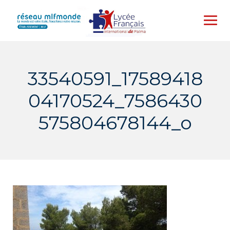
Skip
to
content
33540591_17589418
04170524_7586430
575804678144_o