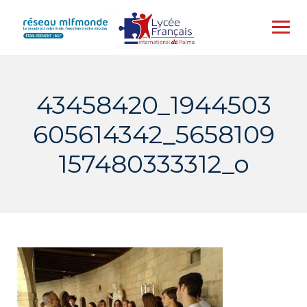
Skip
to
content
43458420_1944503
605614342_5658109
157480333312_o