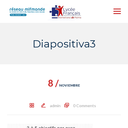
Skip
to
content
Diapositiva3
8 /
NOVIEMBRE
admin
0 Comments