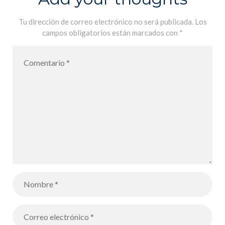
merveille –
«Decir el
Tu dirección de correo electrónico no será publicada.
Los
campos obligatorios están marcados con
*
amor», los
alumnos de
4B lo hacen
maravillosam
ente