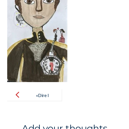
Post
navigation
«Dire l
´amour», les
élèves de 4B
le font à
Add your thoughts