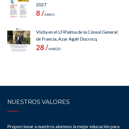
2027
8 /
MAYO
Visita en el LFiPalma de la Cónsul General
de Francia, Azar Agah Ducrocq
28 /
MARZO
NUESTROS VALORES
Proporcionar a nuestros alumnos la mejor educación para