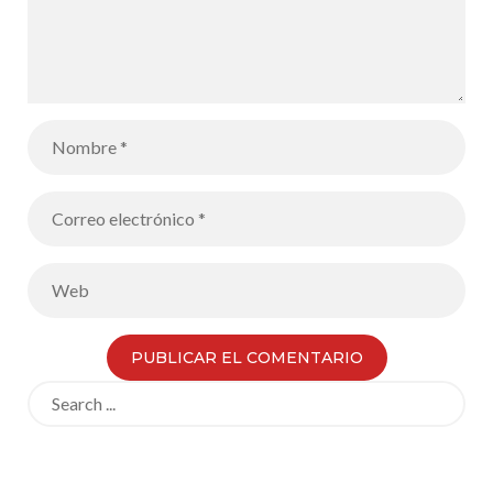
Search
for: