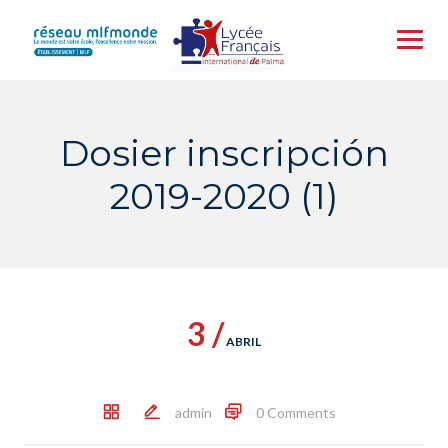
Skip
to
content
Dosier inscripción
2019-2020 (1)
3 /
ABRIL
admin
0 Comments