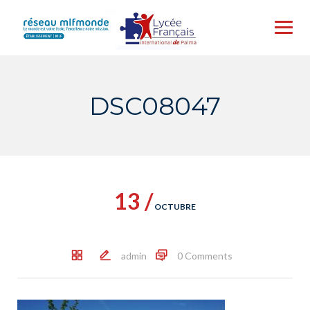
Skip
to
content
DSC08047
13 /
OCTUBRE
admin
0 Comments