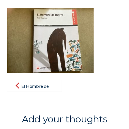
Post
navigation
El Hombre de
Hierro,Ted
Hughes
Add your thoughts