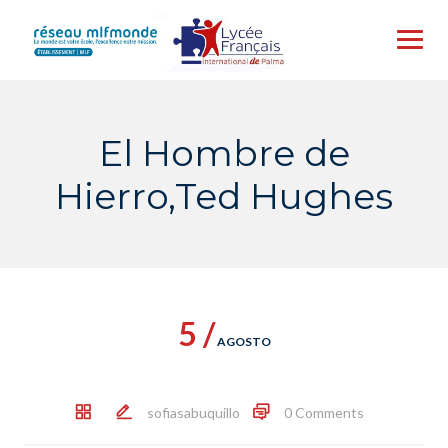
Skip
to
content
El Hombre de
Hierro,Ted Hughes
5 /
AGOSTO
sofiasabuquillo
0 Comments