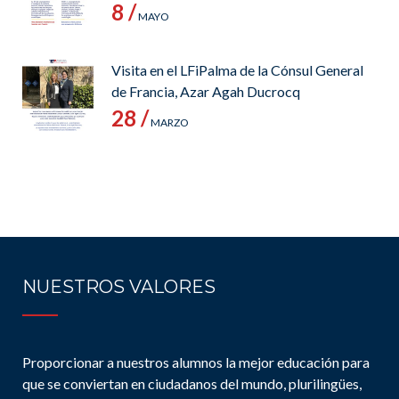
8 /
MAYO
Visita en el LFiPalma de la Cónsul General
de Francia, Azar Agah Ducrocq
28 /
MARZO
NUESTROS VALORES
Proporcionar a nuestros alumnos la mejor educación para
que se conviertan en ciudadanos del mundo, plurilingües,