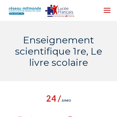
Skip
to
content
Enseignement
scientifique 1re, Le
livre scolaire
24 /
JUNIO