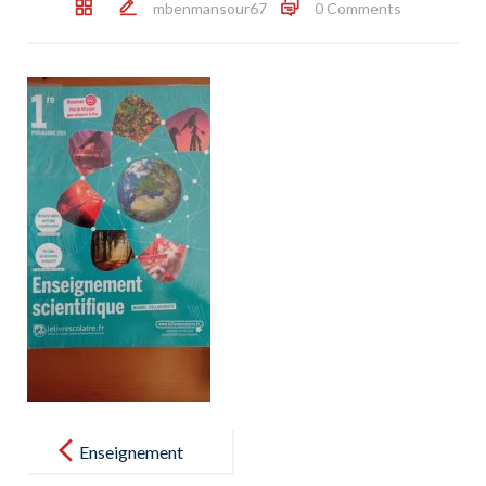
mbenmansour67
0 Comments
Post
navigation
Enseignement