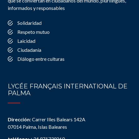
que se conviertan en ciudadanos del mundo, plurilingües,
informados y responsables
Solidaridad
Respeto mutuo
Laicidad
Ciudadanía
Diálogo entre culturas
LYCÉE FRANÇAIS INTERNATIONAL DE
PALMA
Dirección:
Carrer Illes Balears 142A
07014 Palma, Islas Baleares
teléfono:
+34 971739260