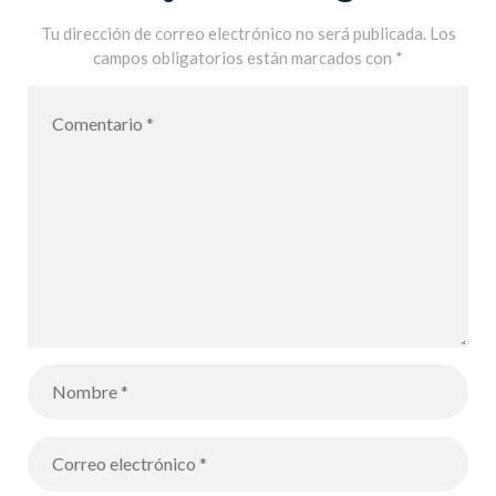
du sujet –
Tu dirección de correo electrónico no será publicada.
Los
campos obligatorios están marcados con
*
Medio
ambiente y
ciudadanía,
los alumnos
de CM2
tratan el tema