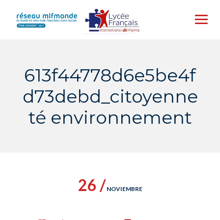
Skip
to
content
613f44778d6e5be4f
d73debd_citoyenne
té environnement
26 /
NOVIEMBRE