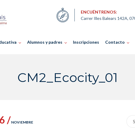
ENCUÉNTRENOS:
Carrer Illes Balears 142A, 0
ducativa
Alumnos y padres
Inscripciones
Contacto
CM2_Ecocity_01
6 /
Sea
NOVIEMBRE
for: