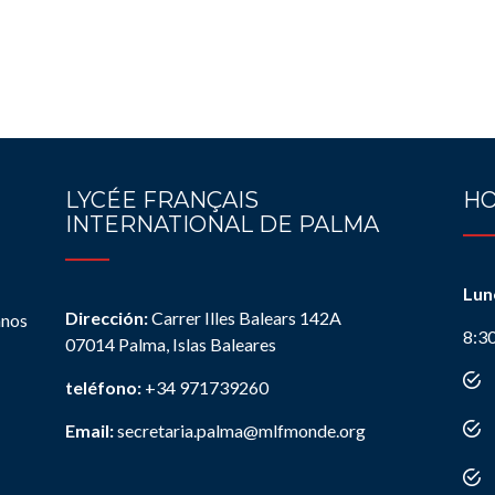
LYCÉE FRANÇAIS
HO
INTERNATIONAL DE PALMA
Lun
Dirección:
Carrer Illes Balears 142A
anos
8:3
07014 Palma, Islas Baleares
teléfono:
+34 971739260
Email:
secretaria.palma@mlfmonde.org