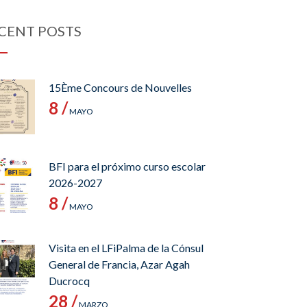
CENT POSTS
15Ème Concours de Nouvelles
8 /
MAYO
BFI para el próximo curso escolar
2026-2027
8 /
MAYO
Visita en el LFiPalma de la Cónsul
General de Francia, Azar Agah
Ducrocq
28 /
MARZO