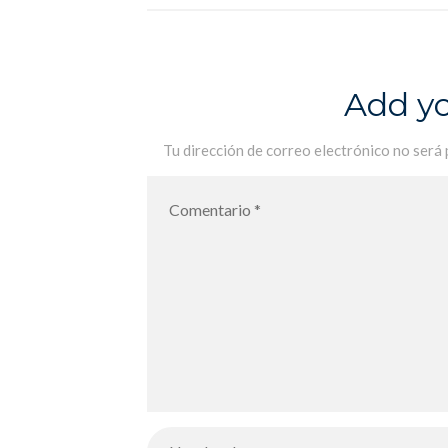
élèves de CM2 traitent du sujet –
Medio ambiente y ciudadanía, los
alumnos de CM2 tratan el tema
Add y
Tu dirección de correo electrónico no será 