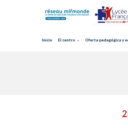
Skip
to
content
Inicio
El centro
Oferta pedagógica y e
2