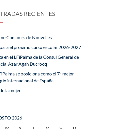
TRADAS RECIENTES
me Concours de Nouvelles
para el próximo curso escolar 2026-2027
ta en el LFiPalma de la Cónsul General de
ncia, Azar Agah Ducrocq
FiPalma se posiciona como el 7º mejor
gio internacional de España
de la mujer
STO 2026
M
X
J
V
S
D