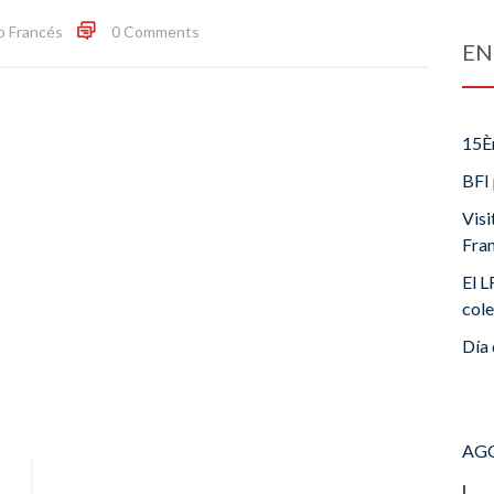
o Francés
0 Comments
EN
15È
BFI 
Visi
Fra
El L
cole
Día 
AGO
L