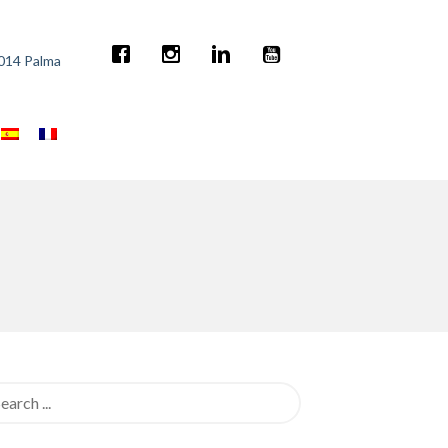
7014 Palma
rch