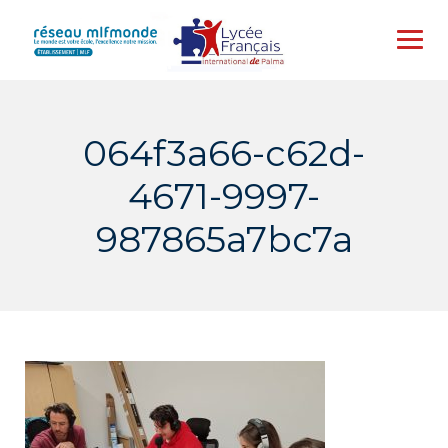
Skip
to
content
064f3a66-c62d-
4671-9997-
987865a7bc7a