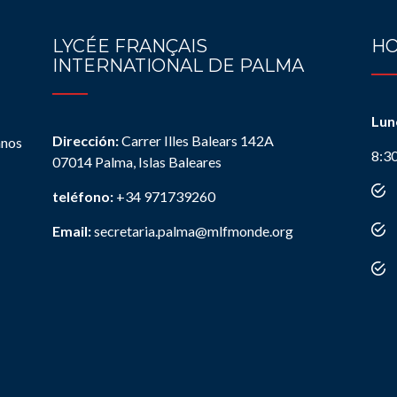
LYCÉE FRANÇAIS
HO
INTERNATIONAL DE PALMA
Lun
Dirección:
Carrer Illes Balears 142A
anos
8:3
07014 Palma, Islas Baleares
teléfono:
+34 971739260
Email:
secretaria.palma@mlfmonde.org