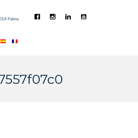
7014 Palma
7557f07c0