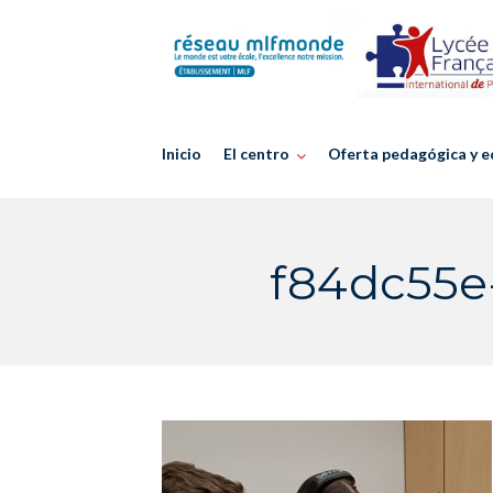
Skip
to
content
Inicio
El centro
Oferta pedagógica y e
f84dc55e