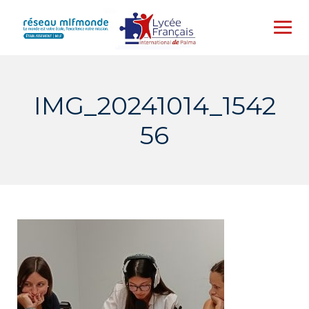
Skip
to
content
IMG_20241014_1542
56