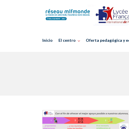
Skip
to
content
Inicio
El centro
Oferta pedagógica y e