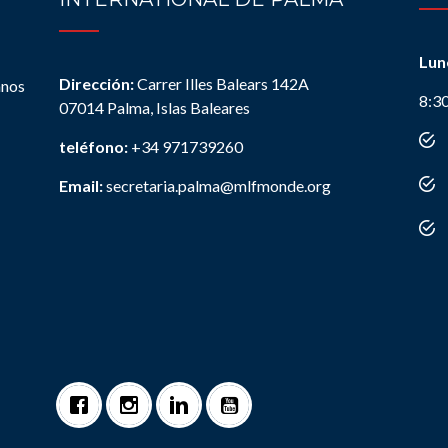
Lun
Dirección:
Carrer Illes Balears 142A
anos
8:3
07014 Palma, Islas Baleares
teléfono:
+34 971739260
Email:
secretaria.palma@mlfmonde.org