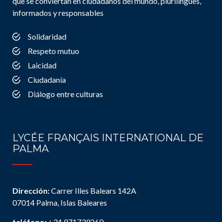
que se conviertan en ciudadanos del mundo, plurilingües,
informados y responsables
Solidaridad
Respeto mutuo
Laicidad
Ciudadanía
Diálogo entre culturas
LYCÉE FRANÇAIS INTERNATIONAL DE
PALMA
Dirección:
Carrer Illes Balears 142A
07014 Palma, Islas Baleares
teléfono:
+34 971739260